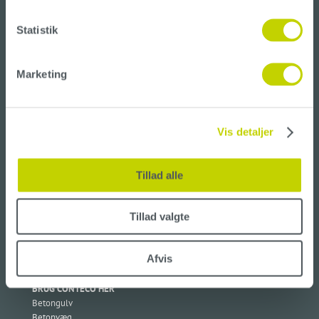
CONTECO A/S
Statistik
Amager Landevej 233,
Bygning 19,
2770 Kastrup
Marketing
CVR: 4158 9264
+45 5365 0880
Vis detaljer
info@conteco.dk
Tillad alle
OM CONTECO
Om os
Nyheder
Tillad valgte
Ofte stillede spørgsmål
Handelsbetingelser
Privatlivs- og cookiepolitik
Afvis
BRUG CONTECO HER
Betongulv
Betonvæg