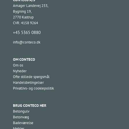
Amager Landevej 233,
Bygning 19,
2770 Kastrup
CVR: 4158 9264
+45 5365 0880
info@conteco.dk
OM CONTECO
Om os
Nyheder
Ofte stillede spørgsmål
Handelsbetingelser
Privatlivs- og cookiepolitik
BRUG CONTECO HER
Betongulv
Betonvæg
Badeværelse
Møbler