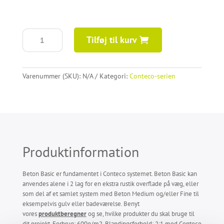
Beton
Tilføj til kurv
Basic
antal
Varenummer (SKU):
N/A
Kategori:
Conteco-serien
Produktinformation
Beton Basic er fundamentet i Conteco systemet. Beton Basic kan
anvendes alene i 2 lag for en ekstra rustik overflade på væg, eller
som del af et samlet system med Beton Medium og/eller Fine til
eksempelvis gulv eller badeværelse. Benyt
vores
produktberegner
og se, hvilke produkter du skal bruge til
dit projekt. Forbrug: 600g/m2. Blandingsforhold: 2:1 med Conteco