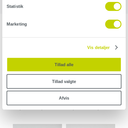
Statistik
Marketing
Relaterede varer
Vis detaljer
Tillad alle
Tillad valgte
Conteco Care
Mix & Primer
Afvis
139,00
kr.
–
311,00
kr.
289,00
kr.
–
1.351,00
kr.