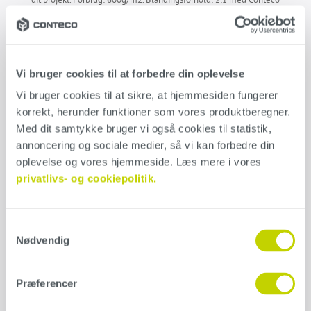
Mix & Primer.
Produktblad – Beton Basic
Anvendelse
Vi bruger cookies til at forbedre din oplevelse
Conteco kan anvendes på stort set alle overflader, så længe
Vi bruger cookies til at sikre, at hjemmesiden fungerer 
underlaget er fast, jævnt, og ikke-sugende. Læs altid vores
udførlige instruktionsguide inden projektets opstart.
Hent vores
korrekt, herunder funktioner som vores produktberegner. 
guide her
Med dit samtykke bruger vi også cookies til statistik, 
annoncering og sociale medier, så vi kan forbedre din 
oplevelse og vores hjemmeside. Læs mere i vores 
Yderligere information
privatlivs- og cookiepolitik.
Vægt
N/A
Samtykkevalg
Nødvendig
Størrelse
1 kg, 5 kg, 25 kg
Præferencer