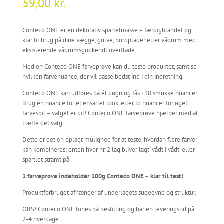
59,00
kr.
Conteco ONE er en dekorativ spartelmasse – færdigblandet og
klar til brug på dine vægge, gulve, bordplader eller vådrum med
eksisterende vådrumsgodkendt overflade.
Med en Conteco ONE farveprøve kan du teste produktet, samt se
hvilken farvenuance, der vil passe bedst ind i din indretning.
Conteco ONE kan udføres på ét døgn og fås i 30 smukke nuancer.
Brug én nuance for et ensartet look, eller to nuancer for øget
farvespil – valget er dit! Conteco ONE farveprøve hjælper med at
træffe det valg.
Dette er det en oplagt mulighed for at teste, hvordan flere farver
kan kombineres; enten hvor nr. 2 lag bliver lagt ‘vådt i vådt’ eller
spartlet stramt på.
1 farveprøve indeholder 100g Conteco ONE – klar til test!
Produktforbruget afhænger af underlagets sugeevne og struktur.
OBS! Conteco ONE tones på bestilling og har en leveringstid på
2-4 hverdage.