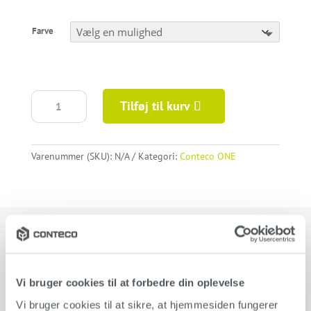
Farve
Farveprøver
Tilføj til kurv
–
ONE
antal
Varenummer (SKU):
N/A
Kategori:
Conteco ONE
Produktinformation
Vi bruger cookies til at forbedre din oplevelse
Conteco ONE farveprøve kommer i 100g og hjælper med at
Vi bruger cookies til at sikre, at hjemmesiden fungerer 
træffe en beslutning om, hvilken nuance, der vil passe bedst ind i