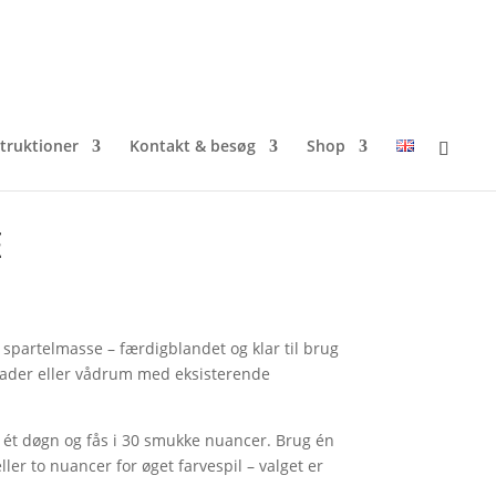
struktioner
Kontakt & besøg
Shop
E
spartelmasse – færdigblandet og klar til brug
lader eller vådrum med eksisterende
ét døgn og fås i 30 smukke nuancer. Brug én
ller to nuancer for øget farvespil – valget er