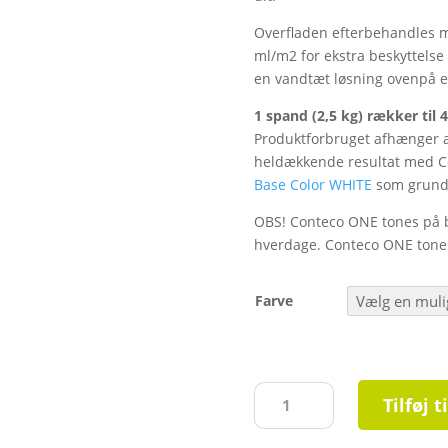
Overfladen efterbehandles m
ml/m2 for ekstra beskyttelse 
en vandtæt løsning ovenpå 
1 spand (2,5 kg) rækker til 
Produktforbruget afhænger a
heldækkende resultat med C
Base Color WHITE
som grundf
OBS! Conteco ONE tones på be
hverdage. Conteco ONE tones 
Farve
Conteco
Tilføj t
ONE
antal