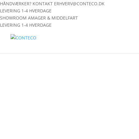
HÅNDVÆRKER? KONTAKT ERHVERV@CONTECO.DK
LEVERING 1-4 HVERDAGE
SHOWROOM AMAGER & MIDDELFART
LEVERING 1-4 HVERDAGE
Hjem
/
Shop
/
Conteco ONE
/ Conteco ONE