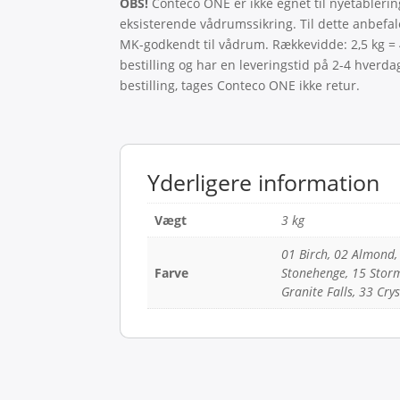
OBS!
Conteco ONE er ikke egnet til nyetableri
eksisterende vådrumssikring. Til dette anbefal
MK-godkendt til vådrum. Rækkevidde: 2,5 kg 
bestilling og har en leveringstid på 2-4 hverd
bestilling, tages Conteco ONE ikke retur.
Yderligere information
Vægt
3 kg
01 Birch, 02 Almond,
Farve
Stonehenge, 15 Storm,
Granite Falls, 33 Cry