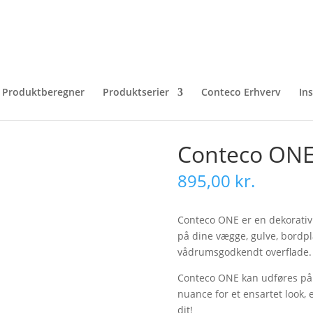
Produktberegner
Produktserier
Conteco Erhverv
In
Conteco ON
895,00
kr.
Conteco ONE er en dekorativ 
på dine vægge, gulve, bordp
vådrumsgodkendt overflade.
Conteco ONE kan udføres på 
nuance for et ensartet look, e
dit!