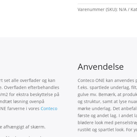
Varenummer (SKU):
N/A
Kat
Anvendelse
t set alle overflader og kan
Conteco ONE kan anvendes p
e. Overfladen efterbehandles
f.eks. spartlede underlag, fil
/m2 for ekstra beskyttelse på
gulve mv. Bemærk, at produk
andtæt løsning ovenpå
og struktur, samt at lyse nu
ONE farverne i vores
Conteco
mørke underlag. Det anbefal
første og andet lag. I andet l
blødere look med penselstrøg 
re afhængigt af skærm.
rustikt og spartlet look. For 