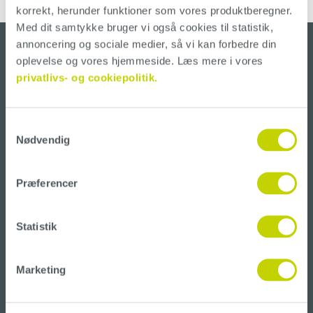
korrekt, herunder funktioner som vores produktberegner. 
Med dit samtykke bruger vi også cookies til statistik, 
annoncering og sociale medier, så vi kan forbedre din 
oplevelse og vores hjemmeside. Læs mere i vores 
privatlivs- og cookiepolitik.
CONTECO A/S
Amager Landevej 233
Building 19
Samtykkevalg
2770 Kastrup
Nødvendig
Denmark
CVR: 4158 9264
Præferencer
+45 5365 0880
info@conteco.dk
Statistik
ABOUT CONTECO
Marketing
About us
FAQ
Terms & conditions