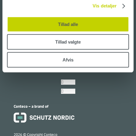
Privacy & Cookie Policy
Vis detaljer
Tillad alle
USE CONTECO HERE
Floors
Tillad valgte
Walls
Bathrooms
Furniture
Afvis
Follow
Follow
Conteco – a brand of
2026 ©
Copyright Conteco