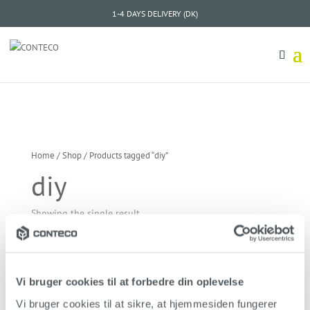
1-4 DAYS DELIVERY (DK)
Home
/
Shop
/ Products tagged “diy”
diy
Showing the single result
Conteco Base Color WHITE
Vi bruger cookies til at forbedre din oplevelse
549,00
kr.
Vi bruger cookies til at sikre, at hjemmesiden fungerer 